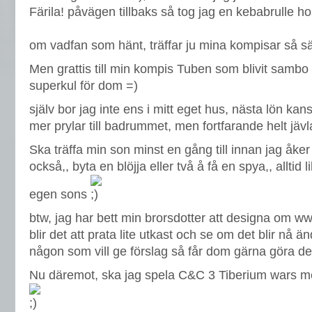
Färila! påvägen tillbaks så tog jag en kebabrulle h
om vadfan som hänt, träffar ju mina kompisar så s
Men grattis till min kompis Tuben som blivit sambo 
superkul för dom =)
själv bor jag inte ens i mitt eget hus, nästa lön kan
mer prylar till badrummet, men fortfarande helt jävla
Ska träffa min son minst en gång till innan jag åker ti
också,, byta en blöjja eller två å få en spya,, alltid l
egen sons
btw, jag har bett min brorsdotter att designa om w
blir det att prata lite utkast och se om det blir nå ä
någon som vill ge förslag så får dom gärna göra de
Nu däremot, ska jag spela C&C 3 Tiberium wars me