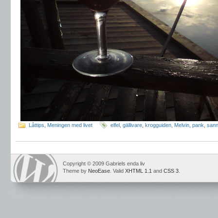
Låttips
,
Meningen med livet
elfel
,
gällivare
,
krogguiden
,
Melvin
,
pank
,
san
Copyright © 2009 Gabriels enda liv
Theme by
NeoEase
. Valid
XHTML 1.1
and
CSS 3
.