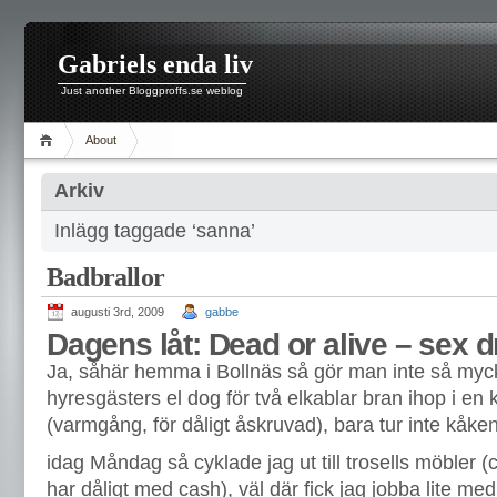
Gabriels enda liv
Just another Bloggproffs.se weblog
About
Arkiv
Inlägg taggade ‘sanna’
Badbrallor
augusti 3rd, 2009
gabbe
Dagens låt: Dead or alive – sex d
Ja, såhär hemma i Bollnäs så gör man inte så myc
hyresgästers el dog för två elkablar bran ihop i en
(varmgång, för dåligt åskruvad), bara tur inte kåken
idag Måndag så cyklade jag ut till trosells möbler (c
har dåligt med cash), väl där fick jag jobba lite med 