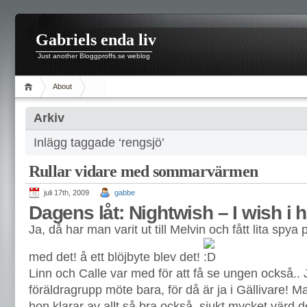
Gabriels enda liv
Just another Bloggproffs.se weblog
About
Arkiv
Inlägg taggade ‘rengsjö’
Rullar vidare med sommarvärmen
juli 17th, 2009
gabbe
Dagens låt: Nightwish – I wish i 
Ja, då har man varit ut till Melvin och fått lita spya på
med det! å ett blöjbyte blev det!
Linn och Calle var med för att få se ungen också.. J
föräldragrupp möte bara, för då är ja i Gällivare! Ma
hon klarar av allt så bra också, sjukt mycket värd d