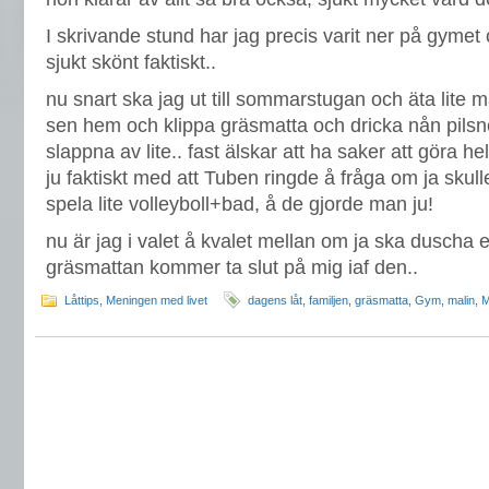
I skrivande stund har jag precis varit ner på gyme
sjukt skönt faktiskt..
nu snart ska jag ut till sommarstugan och äta lite 
sen hem och klippa gräsmatta och dricka nån pilsner
slappna av lite.. fast älskar att ha saker att göra h
ju faktiskt med att Tuben ringde å fråga om ja skull
spela lite volleyboll+bad, å de gjorde man ju!
nu är jag i valet å kvalet mellan om ja ska duscha ell
gräsmattan kommer ta slut på mig iaf den..
Låttips
,
Meningen med livet
dagens låt
,
familjen
,
gräsmatta
,
Gym
,
malin
,
M