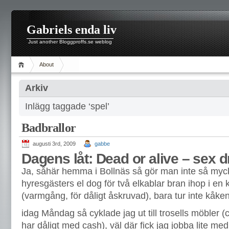
Gabriels enda liv
Just another Bloggproffs.se weblog
About
Arkiv
Inlägg taggade ‘spel’
Badbrallor
augusti 3rd, 2009
gabbe
Dagens låt: Dead or alive – sex d
Ja, såhär hemma i Bollnäs så gör man inte så myc
hyresgästers el dog för två elkablar bran ihop i en
(varmgång, för dåligt åskruvad), bara tur inte kåken
idag Måndag så cyklade jag ut till trosells möbler (c
har dåligt med cash), väl där fick jag jobba lite med 