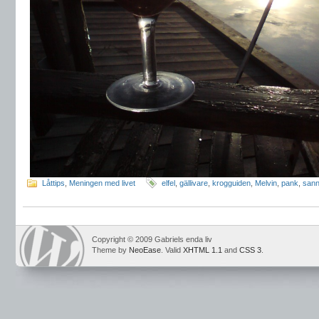
Låttips
,
Meningen med livet
elfel
,
gällivare
,
krogguiden
,
Melvin
,
pank
,
san
Copyright © 2009 Gabriels enda liv
Theme by
NeoEase
. Valid
XHTML 1.1
and
CSS 3
.