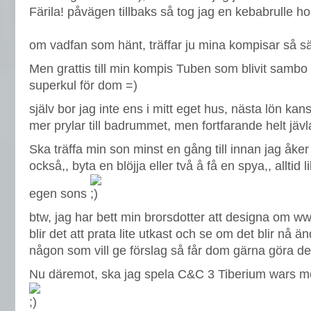
Färila! påvägen tillbaks så tog jag en kebabrulle h
om vadfan som hänt, träffar ju mina kompisar så s
Men grattis till min kompis Tuben som blivit sambo 
superkul för dom =)
själv bor jag inte ens i mitt eget hus, nästa lön kan
mer prylar till badrummet, men fortfarande helt jävla
Ska träffa min son minst en gång till innan jag åker ti
också,, byta en blöjja eller två å få en spya,, alltid l
egen sons
btw, jag har bett min brorsdotter att designa om w
blir det att prata lite utkast och se om det blir nå ä
någon som vill ge förslag så får dom gärna göra de
Nu däremot, ska jag spela C&C 3 Tiberium wars me