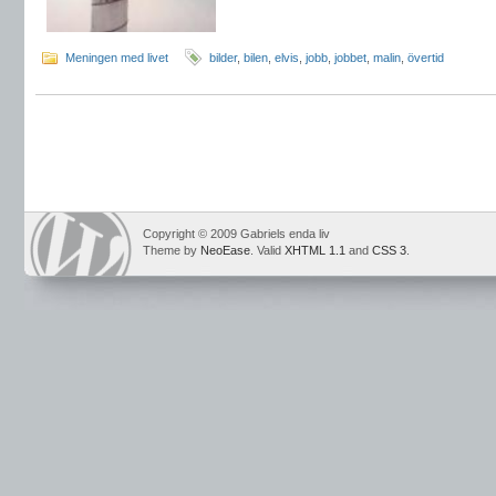
Meningen med livet
bilder
,
bilen
,
elvis
,
jobb
,
jobbet
,
malin
,
övertid
Copyright © 2009 Gabriels enda liv
Theme by
NeoEase
. Valid
XHTML 1.1
and
CSS 3
.