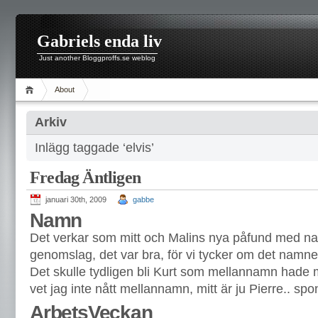
Gabriels enda liv
Just another Bloggproffs.se weblog
About
Arkiv
Inlägg taggade ‘elvis’
Fredag Äntligen
januari 30th, 2009
gabbe
Namn
Det verkar som mitt och Malins nya påfund med n
genomslag, det var bra, för vi tycker om det namne
Det skulle tydligen bli Kurt som mellannamn hade m
vet jag inte nått mellannamn, mitt är ju Pierre.. spon
ArbetsVeckan