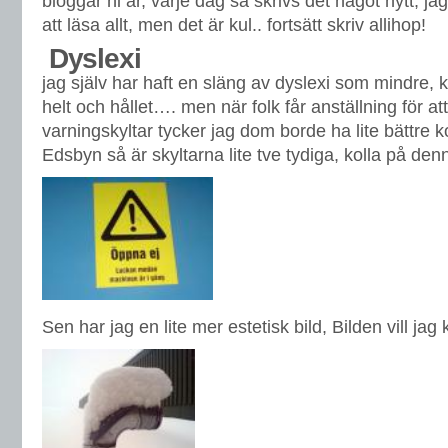
bloggar ni är, varje dag så skrivs det något nytt, ja
att läsa allt, men det är kul.. fortsätt skriv allihop!
Dyslexi
jag själv har haft en släng av dyslexi som mindre,
helt och hållet…. men när folk får anställning för att
varningskyltar tycker jag dom borde ha lite bättre kol
Edsbyn så är skyltarna lite tve tydiga, kolla på denn
Sen har jag en lite mer estetisk bild, Bilden vill jag k