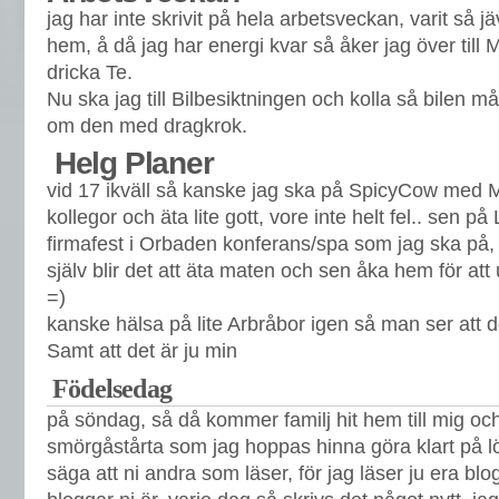
jag har inte skrivit på hela arbetsveckan, varit så jä
hem, å då jag har energi kvar så åker jag över till 
dricka Te.
Nu ska jag till Bilbesiktningen och kolla så bilen må
om den med dragkrok.
Helg Planer
vid 17 ikväll så kanske jag ska på SpicyCow med M
kollegor och äta lite gott, vore inte helt fel.. sen på
firmafest i Orbaden konferans/spa som jag ska på, 
själv blir det att äta maten och sen åka hem för a
=)
kanske hälsa på lite Arbråbor igen så man ser att d
Samt att det är ju min
Födelsedag
på söndag, så då kommer familj hit hem till mig och
smörgåstårta som jag hoppas hinna göra klart på 
säga att ni andra som läser, för jag läser ju era blo