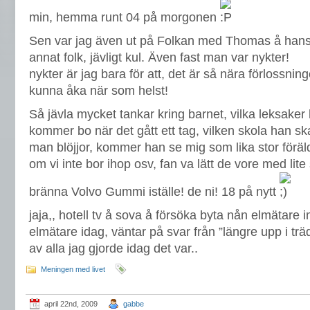
min, hemma runt 04 på morgonen
Sen var jag även ut på Folkan med Thomas å hans
annat folk, jävligt kul. Även fast man var nykter!
nykter är jag bara för att, det är så nära förlossning
kunna åka när som helst!
Så jävla mycket tankar kring barnet, vilka leksaker 
kommer bo när det gått ett tag, vilken skola han sk
man blöjjor, kommer han se mig som lika stor föräl
om vi inte bor ihop osv, fan va lätt de vore med lite 
bränna Volvo Gummi iställe! de ni! 18 på nytt
jaja,, hotell tv å sova å försöka byta nån elmätare i
elmätare idag, väntar på svar från ”längre upp i träde
av alla jag gjorde idag det var..
Meningen med livet
april 22nd, 2009
gabbe