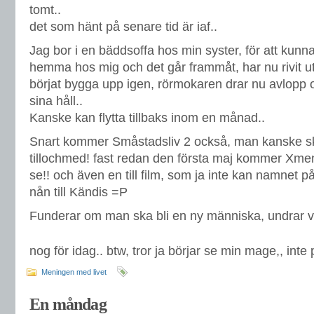
tomt..
det som hänt på senare tid är iaf..
Jag bor i en bäddsoffa hos min syster, för att ku
hemma hos mig och det går frammåt, har nu rivit ut
börjat bygga upp igen, rörmokaren drar nu avlopp 
sina håll..
Kanske kan flytta tillbaks inom en månad..
Snart kommer Småstadsliv 2 också, man kanske sk
tillochmed! fast redan den första maj kommer Xmen
se!! och även en till film, som ja inte kan namnet 
nån till Kändis =P
Funderar om man ska bli en ny människa, undrar v
nog för idag.. btw, tror ja börjar se min mage,, int
Meningen med livet
En måndag