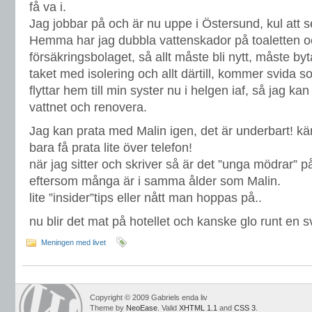
få va i.
Jag jobbar på och är nu uppe i Östersund, kul att se
Hemma har jag dubbla vattenskador på toaletten o
försäkringsbolaget, så allt måste bli nytt, måste 
taket med isolering och allt därtill, kommer svida
flyttar hem till min syster nu i helgen iaf, så jag k
vattnet och renovera.
Jag kan prata med Malin igen, det är underbart! kä
bara få prata lite över telefon!
när jag sitter och skriver så är det ”unga mödrar” på
eftersom många är i samma ålder som Malin.
lite ”insider”tips eller nått man hoppas på..
nu blir det mat på hotellet och kanske glo runt en s
Meningen med livet
Copyright © 2009 Gabriels enda liv
Theme by
NeoEase
. Valid
XHTML 1.1
and
CSS 3
.