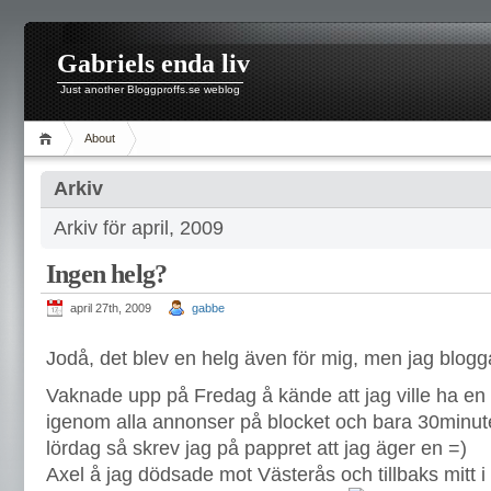
Gabriels enda liv
Just another Bloggproffs.se weblog
About
Arkiv
Arkiv för april, 2009
Ingen helg?
april 27th, 2009
gabbe
Jodå, det blev en helg även för mig, men jag blogg
Vaknade upp på Fredag å kände att jag ville ha en
igenom alla annonser på blocket och bara 30minut
lördag så skrev jag på pappret att jag äger en =)
Axel å jag dödsade mot Västerås och tillbaks mitt i