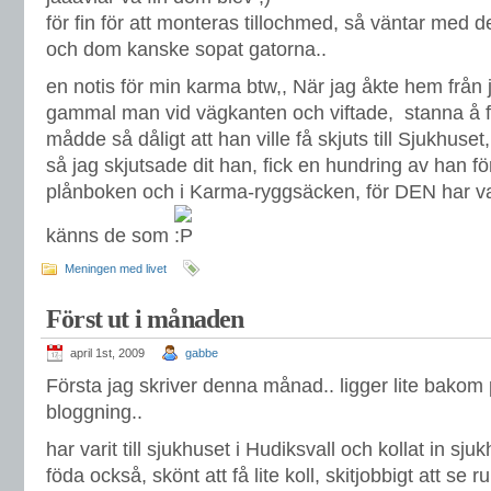
för fin för att monteras tillochmed, så väntar med det
och dom kanske sopat gatorna..
en notis för min karma btw,, När jag åkte hem från 
gammal man vid vägkanten och viftade, stanna å fr
mådde så dåligt att han ville få skjuts till Sjukhuset, 
så jag skjutsade dit han, fick en hundring av han fö
plånboken och i Karma-ryggsäcken, för DEN har var
känns de som
Meningen med livet
Först ut i månaden
april 1st, 2009
gabbe
Första jag skriver denna månad.. ligger lite bakom
bloggning..
har varit till sjukhuset i Hudiksvall och kollat in sju
föda också, skönt att få lite koll, skitjobbigt att 