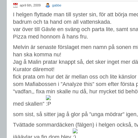
april 6th, 2009
gabbe
I helgen flyttade man till syster sin, för att börja 
badrum och ta hand om all vattenskada.
var över till Gävle en sväng och parta lite, samt 
Pizza med honnom å hans fru.
Melvin är senaste förslaget men namn på sonen min i
han ska komma nu!
Jag å Malin pratar knappt så, det sker inget mer där
Kurator däremot!
fick prata om hur det är mellan oss och lite känslor k
som Mafiabossen i ”Analyze this” som efter första 
”vadfan,, fixa min skalle nu då, hur mycket tid behö
med skallen”
som sist, så sitter jag å glor på ”unga mödrar” igen, 
Tvättade sommardäcken (fälgen) i helgen också, t
jääävlar va fin dom blev