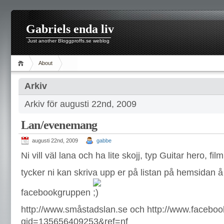
Gabriels enda liv
Just another Bloggproffs.se weblog
About
Arkiv
Arkiv för augusti 22nd, 2009
Lan/evenemang
augusti 22nd, 2009
gabbe
Ni vill väl lana och ha lite skojj, typ Guitar hero, film
tycker ni kan skriva upp er på listan på hemsidan 
facebookgruppen
http://www.småstadslan.se och http://www.facebo
gid=135656409253&ref=nf