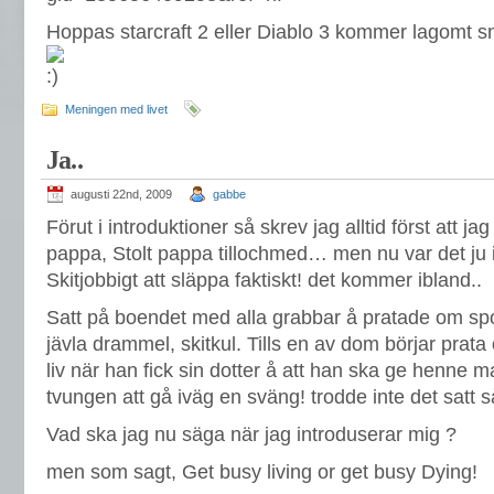
Hoppas starcraft 2 eller Diablo 3 kommer lagomt sna
Meningen med livet
Ja..
augusti 22nd, 2009
gabbe
Förut i introduktioner så skrev jag alltid först att ja
pappa, Stolt pappa tillochmed… men nu var det ju 
Skitjobbigt att släppa faktiskt! det kommer ibland..
Satt på boendet med alla grabbar å pratade om spor
jävla drammel, skitkul. Tills en av dom börjar prata
liv när han fick sin dotter å att han ska ge henne m
tvungen att gå iväg en sväng! trodde inte det satt s
Vad ska jag nu säga när jag introduserar mig ?
men som sagt, Get busy living or get busy Dying!