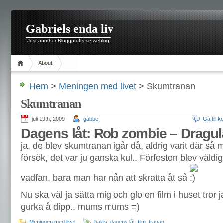
Gabriels enda liv
Just another Bloggproffs.se weblog
About
Hem
>
Meningen med livet
> Skumtranan
Skumtranan
juli 19th, 2009
gabbe
Gå till 
Dagens låt: Rob zombie – Dragul
ja, de blev skumtranan igår då, aldrig varit där så m
försök, det var ju ganska kul.. Förfesten blev väldigt
vadfan, bara man har nån att skratta åt så
Nu ska väl ja sätta mig och glo en film i huset tror 
gurka å dipp.. mums mums =)
Meningen med livet
bakis
,
dagens låt
,
film
,
tranan